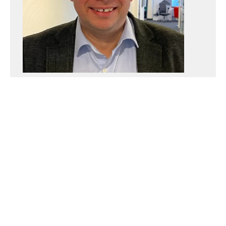
Lars Sølve Larsen
Salgssjef
Vil du lære mer om dette?
Ta kontakt med Lars Sølve!
+47 911 87 415
lars@jaertek.no