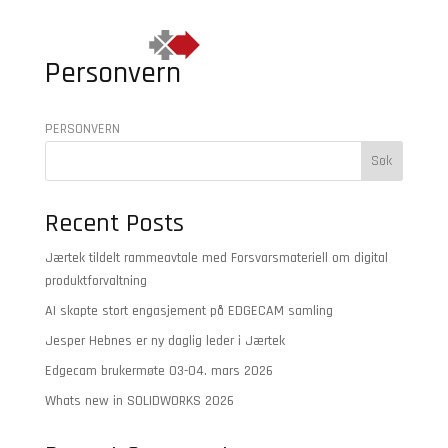
Personvern
PERSONVERN
Søk
Recent Posts
Jærtek tildelt rammeavtale med Forsvarsmateriell om digital
produktforvaltning
AI skapte stort engasjement på EDGECAM samling
Jesper Hebnes er ny daglig leder i Jærtek
Edgecam brukermøte 03-04. mars 2026
Whats new in SOLIDWORKS 2026