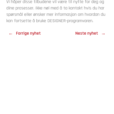
Vi håper disse tilbudene vil være til nytte for deg og
dine prosesser. Ikke nøl med å ta kontakt hvis du har
spørsmål eller ønsker mer informasjon om hvordan du
kan fortsette å bruke DESIGNER-programvaren.
←
Forrige nyhet
Neste nyhet
→
Sentralbord
+47 51 77 98 00
Jærtek AS
Hetlandsgata 9
4344 Bryne
Åpningstider: