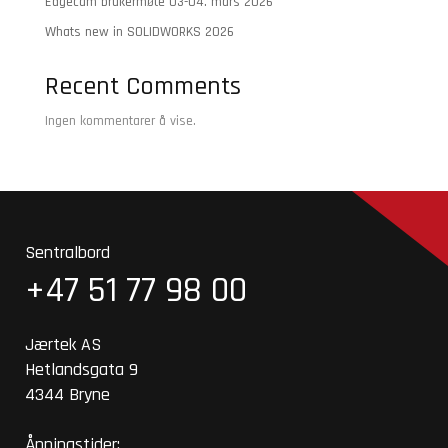
Edgecam brukermøte 03-04. mars 2026
Whats new in SOLIDWORKS 2026
Recent Comments
Ingen kommentarer å vise.
Sentralbord
+47 51 77 98 00
Jærtek AS
Hetlandsgata 9
4344 Bryne
Åpningstider: