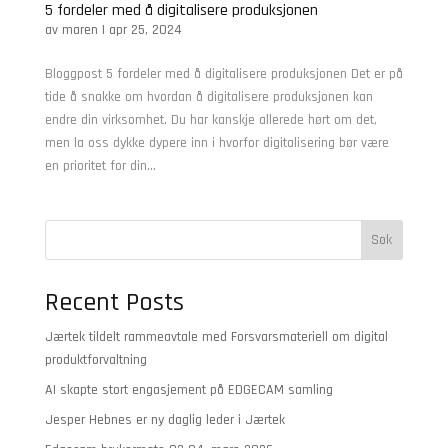
5 fordeler med å digitalisere produksjonen
av
maren
|
apr 25, 2024
Bloggpost 5 fordeler med å digitalisere produksjonen Det er på
tide å snakke om hvordan å digitalisere produksjonen kan
endre din virksomhet. Du har kanskje allerede hørt om det,
men la oss dykke dypere inn i hvorfor digitalisering bør være
en prioritet for din...
Søk
Recent Posts
Jærtek tildelt rammeavtale med Forsvarsmateriell om digital
produktforvaltning
AI skapte stort engasjement på EDGECAM samling
Jesper Hebnes er ny daglig leder i Jærtek