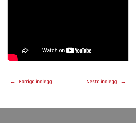
←
Forrige innlegg
Neste innlegg
→