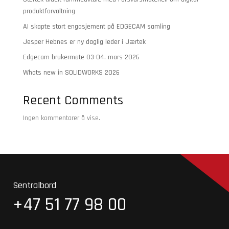
produktforvaltning
AI skapte stort engasjement på EDGECAM samling
Jesper Hebnes er ny daglig leder i Jærtek
Edgecam brukermøte 03-04. mars 2026
Whats new in SOLIDWORKS 2026
Recent Comments
Ingen kommentarer å vise.
Sentralbord
+47 51 77 98 00