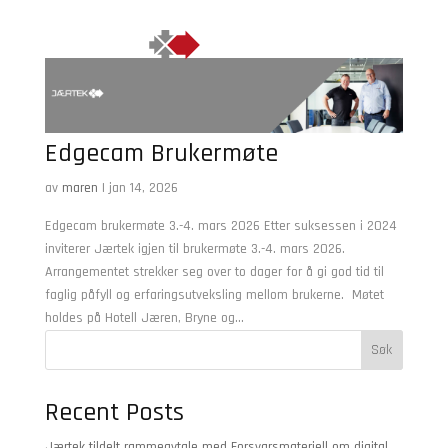
Edgecam Brukermøte
av
maren
|
jan 14, 2026
Edgecam brukermøte 3.-4. mars 2026 Etter suksessen i 2024
inviterer Jærtek igjen til brukermøte 3.-4. mars 2026.
Arrangementet strekker seg over to dager for å gi god tid til
faglig påfyll og erfaringsutveksling mellom brukerne. Møtet
holdes på Hotell Jæren, Bryne og...
Søk
Recent Posts
Jærtek tildelt rammeavtale med Forsvarsmateriell om digital